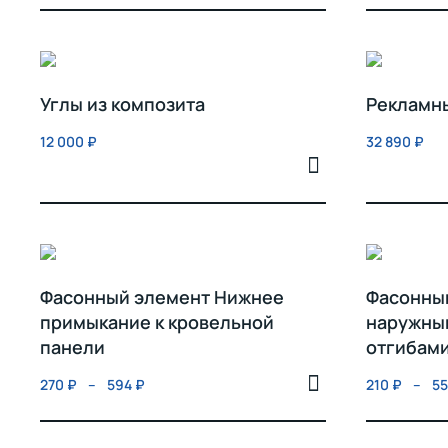
Углы из композита
Рекламны
12 000
₽
32 890
₽
Фасонный элемент Нижнее
Фасонный
примыкание к кровельной
наружны
панели
отгибам
270
₽
–
594
₽
210
₽
–
5