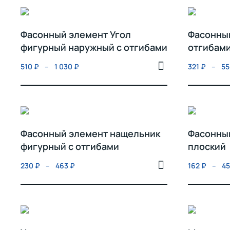
Фасонный элемент Угол
Фасонный
фигурный наружный с отгибами
отгибам
510
₽
–
1 030
₽
321
₽
–
5
Фасонный элемент нащельник
Фасонны
фигурный c отгибами
плоский
230
₽
–
463
₽
162
₽
–
4