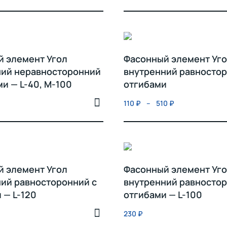
 элемент Угол
Фасонный элемент Уг
ний неравносторонний
внутренний равностор
ми — L-40, M-100
отгибами
110
₽
–
510
₽
 элемент Угол
Фасонный элемент Уг
ий равносторонний с
внутренний равностор
 — L-120
отгибами — L-100
230
₽