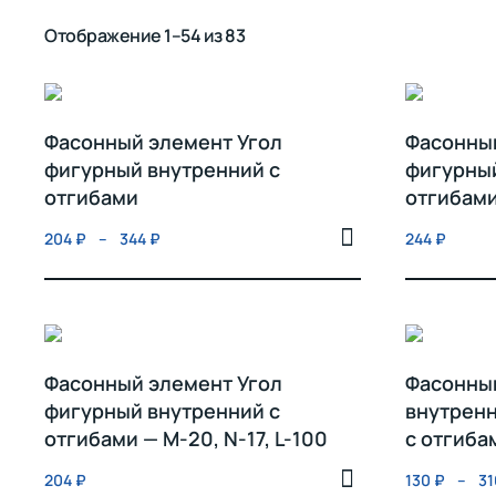
Отображение 1–54 из 83
Фасонный элемент Угол
Фасонный
фигурный внутренний с
фигурный
отгибами
отгибами 
204
₽
–
344
₽
244
₽
Фасонный элемент Угол
Фасонный
фигурный внутренний с
внутрен
отгибами — M-20, N-17, L-100
с отгиба
204
₽
130
₽
–
3