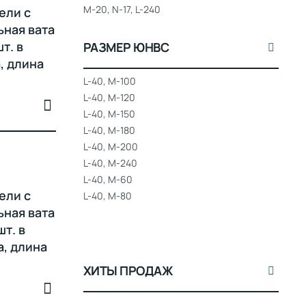
M-20, N-17, L-240
ели с
ная вата
т. в
РАЗМЕР ЮНВС
, длина
L-40, M-100
L-40, M-120
L-40, M-150
L-40, M-180
L-40, M-200
L-40, M-240
L-40, M-60
ели с
L-40, M-80
ная вата
т. в
а, длина
ХИТЫ ПРОДАЖ