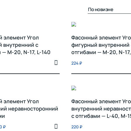
 элемент Угол
Фасонный элемент Уг
 внутренний с
фигурный внутренний 
— M-20, N-17, L-140
отгибами — M-20, N-17,
224
₽
 элемент Угол
Фасонный элемент Уг
ний неравносторонний
внутренний неравнос
ми
с отгибами — L-40, M-
10
₽
220
₽