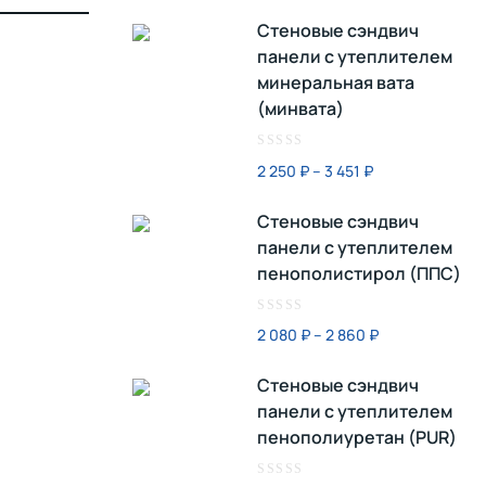
Стеновые сэндвич
панели с утеплителем
минеральная вата
(минвата)
Оценка
2 250
₽
–
3 451
₽
0
из
Стеновые сэндвич
5
панели с утеплителем
пенополистирол (ППС)
Оценка
2 080
₽
–
2 860
₽
0
из
Стеновые сэндвич
5
панели с утеплителем
пенополиуретан (PUR)