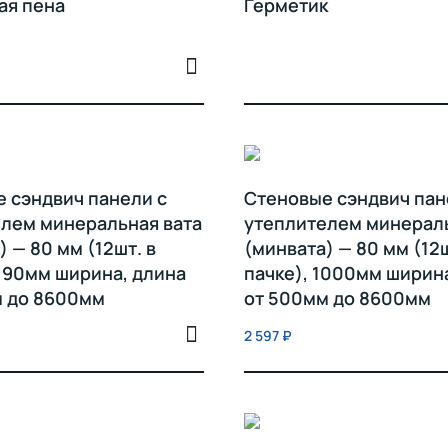
ая пена
Герметик
 сэндвич панели с
Стеновые сэндвич пан
лем минеральная вата
утеплителем минераль
) — 80 мм (12шт. в
(минвата) — 80 мм (12ш
1190мм ширина, длина
пачке), 1000мм ширин
м до 8600мм
от 500мм до 8600мм
2 597
₽