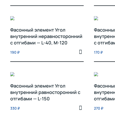
Фасонный элемент Угол
Фасонный
внутренний неравносторонний
внутрен
с отгибами — L-40, M-120
с отгиба
190
₽
170
₽
Фасонный элемент Угол
Фасонный
внутренний равносторонний с
внутренн
отгибами — L-150
отгибами
330
₽
270
₽