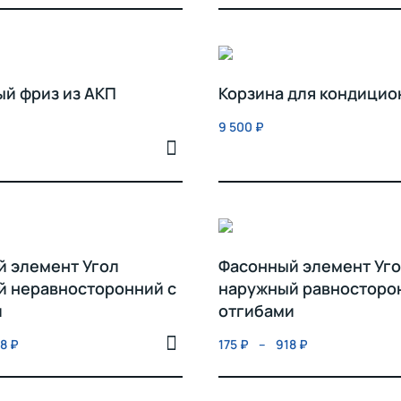
й фриз из АКП
Корзина для кондицио
9 500
₽
 элемент Угол
Фасонный элемент Уг
й неравносторонний с
наружный равносторо
и
отгибами
58
₽
175
₽
–
918
₽