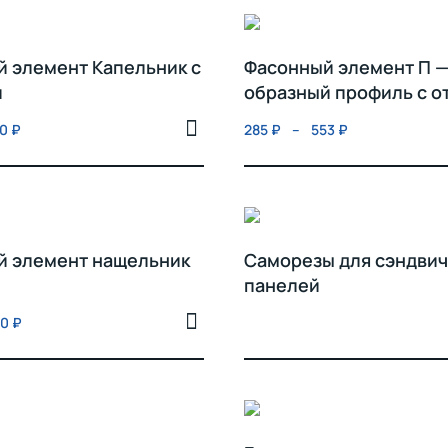
 элемент Капельник с
Фасонный элемент П 
и
образный профиль с о
50
₽
285
₽
–
553
₽
й элемент нащельник
Саморезы для сэндвич
панелей
50
₽