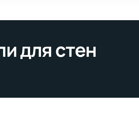
и для стен
”