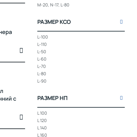
M-20, N-17, L-80
РАЗМЕР КСО
нера
L-100
L-110
L-50
L-60
L-70
L-80
L-90
ол
РАЗМЕР НП
нний с
L 100
L 120
L 140
L 160