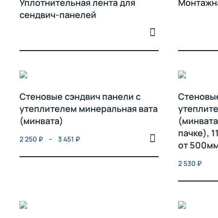
Уплотнительная лента для
Монтажн
сендвич-панелей
Стеновые сэндвич панели с
Стеновые
утеплителем минеральная вата
утеплите
(минвата)
(минвата
пачке), 
2 250
₽
–
3 451
₽
от 500м
2 530
₽