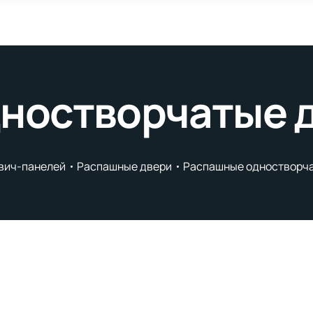
ностворчатые 
двич-панелей
Распашные двери
Распашные одностворч