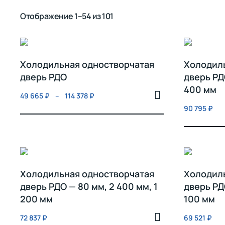
Отображение 1–54 из 101
Холодильная одностворчатая
Холодил
дверь РДО
дверь РД
400 мм
49 665
₽
–
114 378
₽
90 795
₽
Холодильная одностворчатая
Холодил
дверь РДО — 80 мм, 2 400 мм, 1
дверь РД
200 мм
100 мм
72 837
₽
69 521
₽