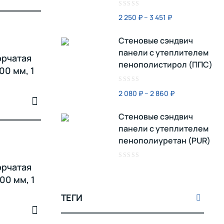
Оценка
2 250
₽
–
3 451
₽
0
из
Стеновые сэндвич
5
панели с утеплителем
орчатая
пенополистирол (ППС)
00 мм, 1
Оценка
2 080
₽
–
2 860
₽
0
из
Стеновые сэндвич
5
панели с утеплителем
пенополиуретан (PUR)
Оценка
орчатая
0
00 мм, 1
из
5
ТЕГИ