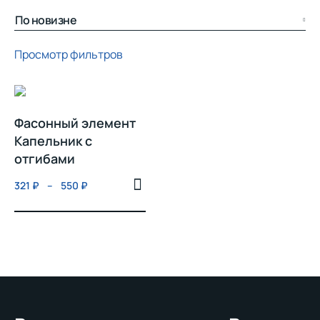
Просмотр фильтров
Фасонный элемент
Капельник с
отгибами
321
₽
–
550
₽