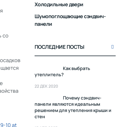
Холодильные двери
ся
Шумопоглощающие сэндвич-
панели
ь со
ПОСЛЕДНИЕ ПОСТЫ
 осадков
ещается
Как выбрать
утеплитель?
ие
22 ДЕК 2020
войства
Почему сэндвич-
панели являются идеальным
решением для утепления крыши и
стен