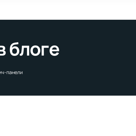
в блоге
вич-панели