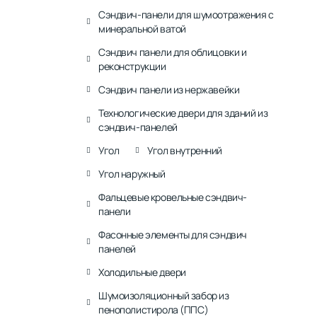
Сэндвич-панели для шумоотражения с
минеральной ватой
Сэндвич панели для облицовки и
реконструкции
Сэндвич панели из нержавейки
Технологические двери для зданий из
сэндвич-панелей
Угол
Угол внутренний
Угол наружный
Фальцевые кровельные сэндвич-
панели
Фасонные элементы для сэндвич
панелей
Холодильные двери
Шумоизоляционный забор из
пенополистирола (ППС)