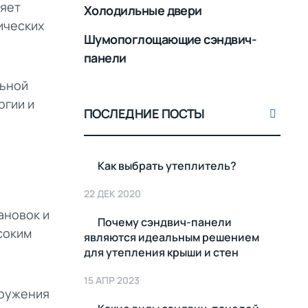
ляет
Холодильные двери
ических
Шумопоглощающие сэндвич-
панели
льной
ргии и
ПОСЛЕДНИЕ ПОСТЫ
Как выбрать утеплитель?
22 ДЕК 2020
ановок и
Почему сэндвич-панели
соким
являются идеальным решением
для утепления крыши и стен
15 АПР 2023
оружения