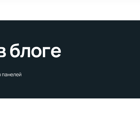
в блоге
ч панелей