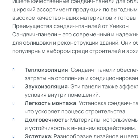
Ищете качественные сэндвич-панели для обли
широкий ассортимент продукции по выгодным 
высокое качество наших материалов и готовы 
Преимущества сэндвич-панелей от Уникон
Сэндвич-панели – это современный и надежны
для облицовки и реконструкции зданий. Они 
популярным выбором среди строителей и арх
Теплоизоляция
: Сэндвич-панели обеспе
затраты на отопление и кондиционирован
Звукоизоляция
: Эти панели также эффе
условия внутри помещений.
Легкость монтажа
: Установка сэндвич-п
что ускоряет процесс строительства.
Долговечность
: Материалы, используем
и устойчивость к внешним воздействиям.
Эстетика
: Разнообразие дизайнов и цве