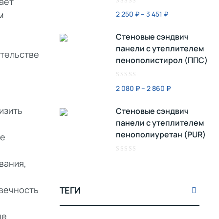
ает
Оценка
м
2 250
₽
–
3 451
₽
0
из
Стеновые сэндвич
5
панели с утеплителем
ительстве
пенополистирол (ППС)
Оценка
2 080
₽
–
2 860
₽
0
из
изить
Стеновые сэндвич
5
панели с утеплителем
пенополиуретан (PUR)
ые
Оценка
вания,
0
из
5
овечность
ТЕГИ
ые