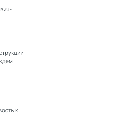
двич-
нструкции
 ждем
вость к