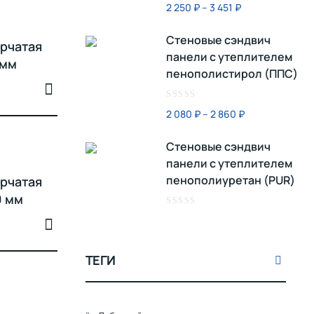
Оценка
2 250
₽
–
3 451
₽
0
из
Стеновые сэндвич
5
рчатая
панели с утеплителем
 мм
пенополистирол (ППС)
Оценка
2 080
₽
–
2 860
₽
0
из
Стеновые сэндвич
5
панели с утеплителем
пенополиуретан (PUR)
рчатая
0 мм
Оценка
0
из
5
ТЕГИ