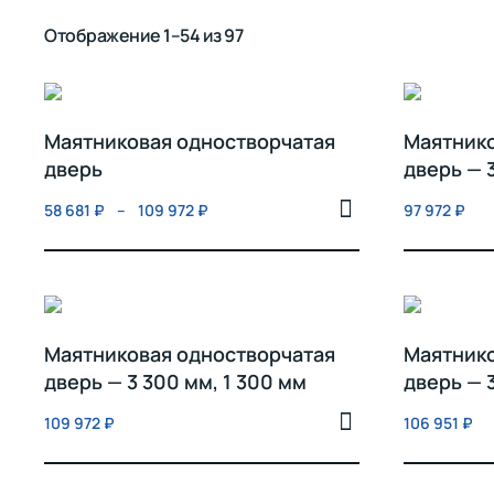
Отображение 1–54 из 97
Маятниковая одностворчатая
Маятнико
дверь
дверь — 
58 681
₽
–
109 972
₽
97 972
₽
Маятниковая одностворчатая
Маятнико
дверь — 3 300 мм, 1 300 мм
дверь — 
109 972
₽
106 951
₽