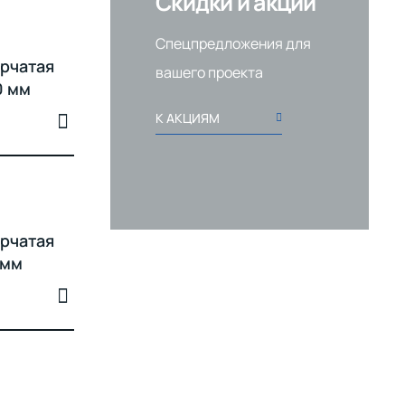
Скидки и акции
Спецпредложения для
рчатая
вашего проекта
0 мм
К АКЦИЯМ
рчатая
 мм